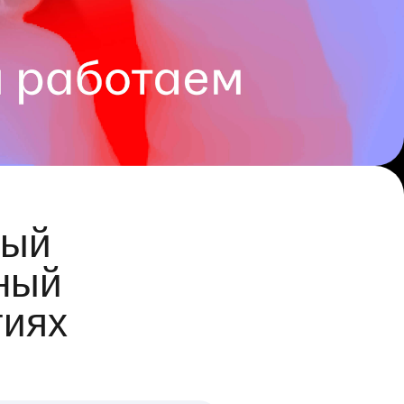
ый
ный
гиях