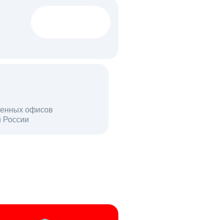
1522 тыс
вакансий
18 млн
енных офисов
й России
пользователей в день