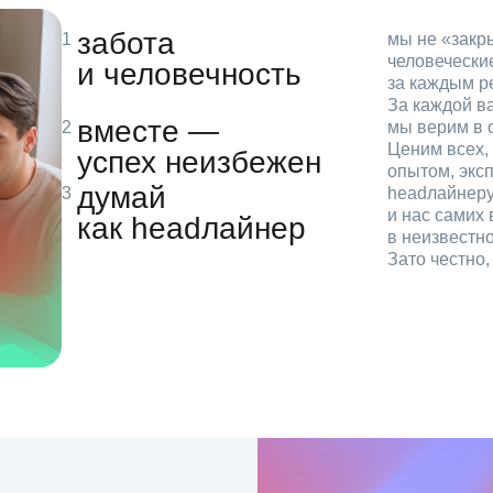
забота
мы не «зак
человечески
и человечность
за каждым р
За каждой в
вместе —
мы верим в с
Ценим всех, 
успех неизбежен
опытом, эксп
думай
headлайнеру
и нас самих 
как headлайнер
в неизвестн
Зато честно