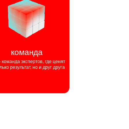
команда
команда экспертов, где ценят
лько результат, но и друг друга