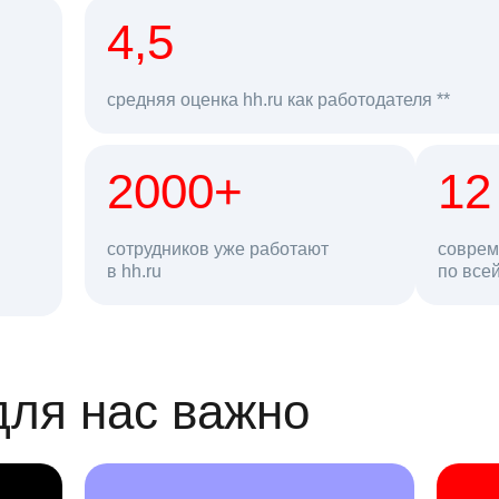
рд
4,5
средняя оценка hh.ru как работодателя **
2000+
68 млн
12
сотрудников уже работают
соврем
в hh.ru
резюме в базе
по все
ансии
для нас важно