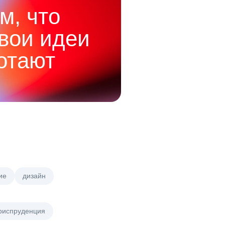
м, что
твои идеи
отают
ие
дизайн
риспруденция