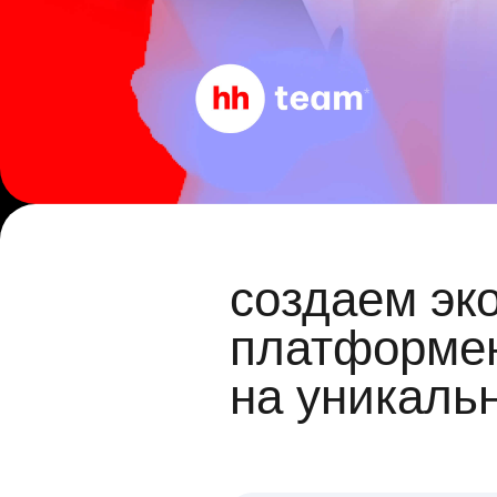
создаем эк
платформен
на уникаль