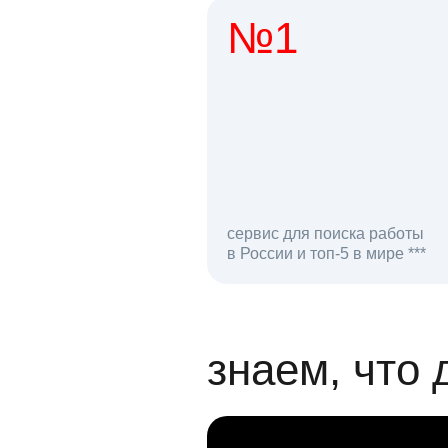
№1
1 мл
сервис для поиска работы
в России и топ-5 в мире ***
откликов на вак
знаем, что 