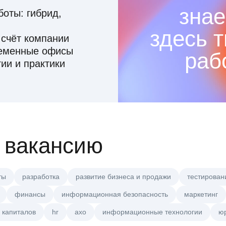
знае
оты: гибрид,
здесь 
 счёт компании
ременные офисы
раб
ии и практики
 вакансию
ты
разработка
развитие бизнеса и продажи
тестирован
финансы
информационная безопасность
маркетинг
 капиталов
hr
axo
информационные технологии
ю