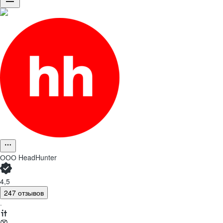
ООО
HeadHunter
4,5
247 отзывов
·