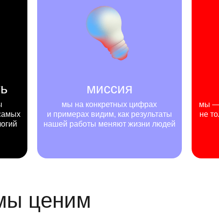
ть
миссия
ы
мы на конкретных цифрах
мы — 
самых
и примерах видим, как результаты
не то
логий
нашей работы меняют жизни людей
 мы ценим