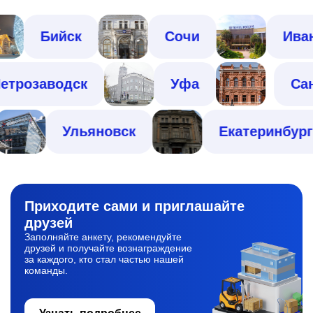
Бийск
Сочи
Иваново
Петрозаводск
Уфа
Ульяновск
Екатеринбург
Приходите сами
и приглашайте
друзей
Заполняйте анкету, рекомендуйте
друзей и получайте вознаграждение
за каждого, кто стал частью нашей
команды.