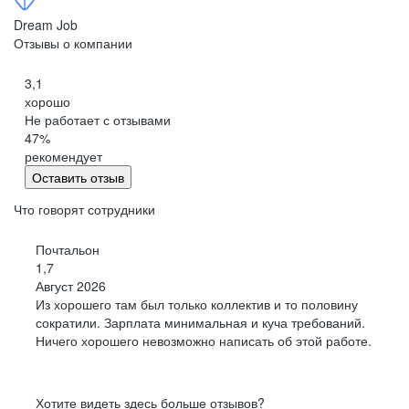
Петропавловск-Камчатский
Dream Job
Черкесск
Отзывы о компании
Кемерово
3,1
Киров
хорошо
Китай
Не работает с отзывами
Сыктывкар
47
%
Кострома
рекомендует
Оставить отзыв
Краснодар
Красноярск
Что говорят сотрудники
Курган
Почтальон
Курск
1,7
Липецк
Август 2026
Магадан
Из хорошего там был только коллектив и то половину
Йошкар-Ола
сократили. Зарплата минимальная и куча требований.
Ничего хорошего невозможно написать об этой работе.
Саранск
Мурманск
Нижний Новгород
Хотите видеть здесь больше отзывов?