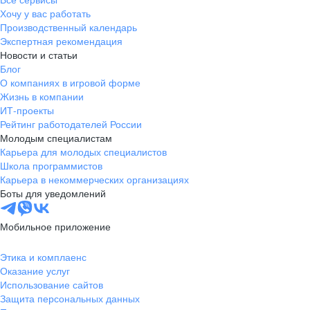
Тамбов
Хочу у вас работать
Казань
Производственный календарь
Тверь
Экспертная рекомендация
Новости и статьи
Томск
Блог
Кызыл
О компаниях в игровой форме
Тула
Жизнь в компании
Тюмень
ИТ-проекты
Рейтинг работодателей России
Ижевск
Молодым специалистам
Ульяновск
Карьера для молодых специалистов
Уфа
Школа программистов
Карьера в некоммерческих организациях
Хабаровск
Боты для уведомлений
Абакан
Челябинск
Мобильное приложение
Грозный
Чита
Этика и комплаенс
Оказание услуг
Чебоксары
Использование сайтов
Ярославль
Защита персональных данных
Киев