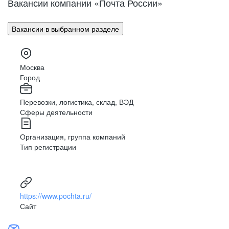
Вакансии компании «Почта России»
Поволжье
Улан-Удэ
Владивосток
Урал
Вакансии в выбранном разделе
Владимир
Сибирь
Волгоград
Вологда
Москва
Дальний Восток
Воронеж
Город
Махачкала
Северный Кавказ
Перевозки, логистика, склад, ВЭД
Биробиджан
Сферы деятельности
Иваново (Ивановская область)
Израиль
Организация, группа компаний
Магас
Тип регистрации
Иркутск
Нальчик
Казахстан
https://www.pochta.ru/
Калининград
Сайт
Элиста
Калуга