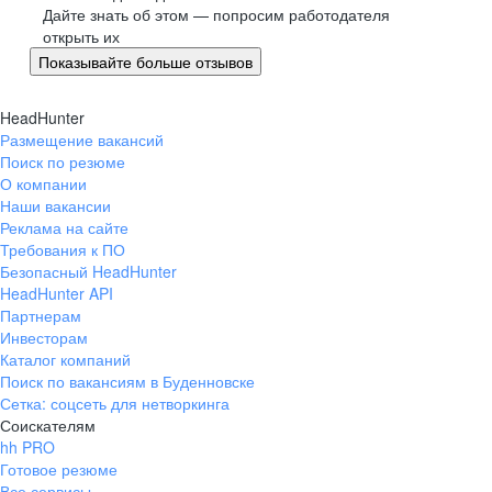
Великий Новгород
Дайте знать об этом — попросим работодателя
открыть их
Омск
Показывайте больше отзывов
Орел
Оренбург
HeadHunter
Пенза
Размещение вакансий
Пермь
Поиск по резюме
Петрозаводск
О компании
Наши вакансии
Псков
Реклама на сайте
Ростов-на-Дону
Требования к ПО
Рязань
Безопасный HeadHunter
HeadHunter API
Самара
Партнерам
Саратов
Инвесторам
Якутск
Каталог компаний
Южно-Сахалинск
Поиск по вакансиям в Буденновске
Сетка: соцсеть для нетворкинга
Владикавказ
Соискателям
Смоленск
hh PRO
Ставрополь
Готовое резюме
Все сервисы