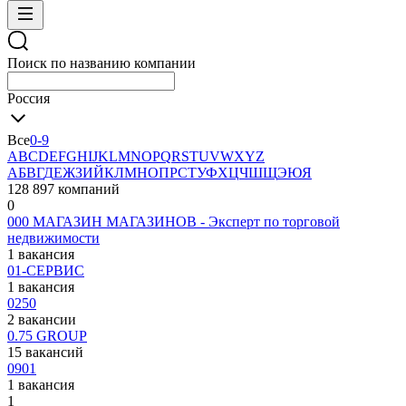
Поиск по названию компании
Россия
Все
0-9
A
B
C
D
E
F
G
H
I
J
K
L
M
N
O
P
Q
R
S
T
U
V
W
X
Y
Z
А
Б
В
Г
Д
Е
Ж
З
И
Й
К
Л
М
Н
О
П
Р
С
Т
У
Ф
Х
Ц
Ч
Ш
Щ
Э
Ю
Я
128 897 компаний
0
000 МАГАЗИН МАГАЗИНОВ - Эксперт по торговой
недвижимости
1 вакансия
01-СЕРВИС
1 вакансия
0250
2 вакансии
0.75 GROUP
15 вакансий
0901
1 вакансия
1