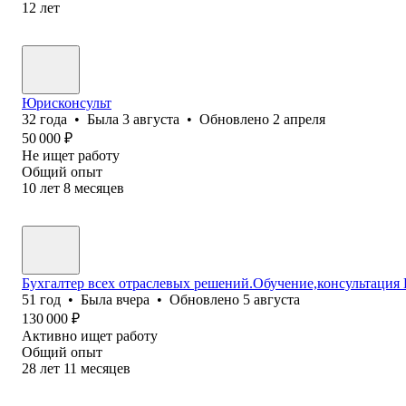
12
лет
Юрисконсульт
32
года
•
Была
3 августа
•
Обновлено
2 апреля
50 000
₽
Не ищет работу
Общий опыт
10
лет
8
месяцев
Бухгалтер всех отраслевых решений.Обучение,консультация
51
год
•
Была
вчера
•
Обновлено
5 августа
130 000
₽
Активно ищет работу
Общий опыт
28
лет
11
месяцев