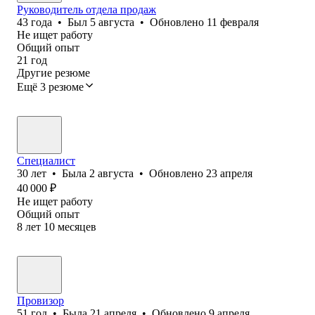
Руководитель отдела продаж
43
года
•
Был
5 августа
•
Обновлено
11 февраля
Не ищет работу
Общий опыт
21
год
Другие резюме
Ещё 3 резюме
Специалист
30
лет
•
Была
2 августа
•
Обновлено
23 апреля
40 000
₽
Не ищет работу
Общий опыт
8
лет
10
месяцев
Провизор
51
год
•
Была
21 апреля
•
Обновлено
9 апреля