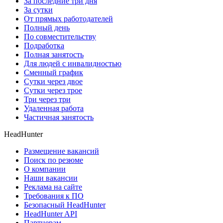
За последние три дня
За сутки
От прямых работодателей
Полный день
По совместительству
Подработка
Полная занятость
Для людей с инвалидностью
Сменный график
Сутки через двое
Сутки через трое
Три через три
Удаленная работа
Частичная занятость
HeadHunter
Размещение вакансий
Поиск по резюме
О компании
Наши вакансии
Реклама на сайте
Требования к ПО
Безопасный HeadHunter
HeadHunter API
Партнерам