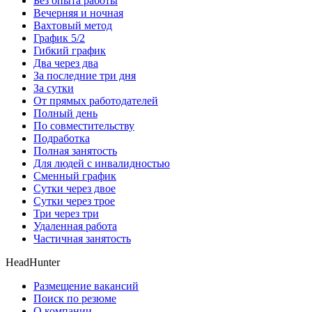
Без опыта работы
Вечерняя и ночная
Вахтовый метод
График 5/2
Гибкий график
Два через два
За последние три дня
За сутки
От прямых работодателей
Полный день
По совместительству
Подработка
Полная занятость
Для людей с инвалидностью
Сменный график
Сутки через двое
Сутки через трое
Три через три
Удаленная работа
Частичная занятость
HeadHunter
Размещение вакансий
Поиск по резюме
О компании