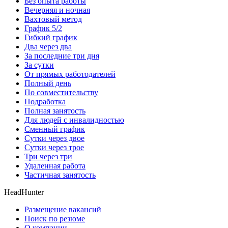
Без опыта работы
Вечерняя и ночная
Вахтовый метод
График 5/2
Гибкий график
Два через два
За последние три дня
За сутки
От прямых работодателей
Полный день
По совместительству
Подработка
Полная занятость
Для людей с инвалидностью
Сменный график
Сутки через двое
Сутки через трое
Три через три
Удаленная работа
Частичная занятость
HeadHunter
Размещение вакансий
Поиск по резюме
О компании