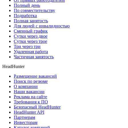
От прямых работодателей
Полный день
По совместительству
Подработка
Полная занятость
Для людей с инвалидностью
Сменный график
Сутки через двое
Сутки через трое
Три через три
Удаленная работа
Частичная занятость
HeadHunter
Размещение вакансий
Поиск по резюме
О компании
Наши вакансии
Реклама на сайте
Требования к ПО
Безопасный HeadHunter
HeadHunter API
Партнерам
Инвесторам
Каталог компаний