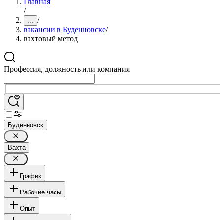
Главная
/
/
...
вакансии в Буденновске
/
вахтовый метод
Профессия, должность или компания
Буденновск
Вахта
График
Рабочие часы
Опыт