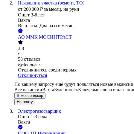
Начальник участка (ремонт, ТО)
от
200 000
₽
за месяц,
на руки
Опыт 3-6 лет
Вахта
Выплаты: Два раза в месяц
АО
ММК МОСИНТРАСТ
3.8
•
58
отзывов
Буденновск
Откликнитесь среди первых
Откликнуться
По вашему запросу ещё будут появляться новые вакансии
Все вакансии
Вахта
Буденновск
Ключевые слова в названи
В мессенджер
На почту
Электрогазосварщик
Опыт 1-3 года
Вахта
ООО
ТП Инжиниринг