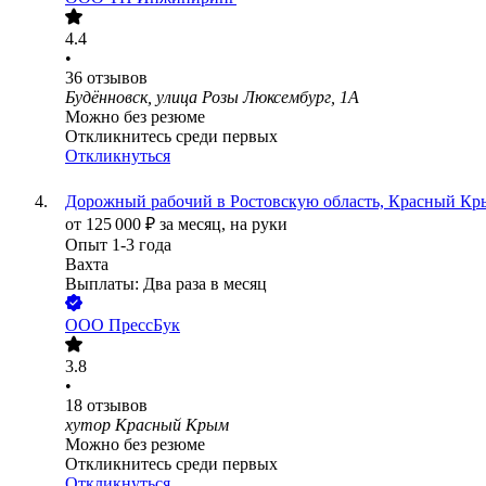
4.4
•
36
отзывов
Будённовск, улица Розы Люксембург, 1А
Можно без резюме
Откликнитесь среди первых
Откликнуться
Дорожный рабочий в Ростовскую область, Красный К
от
125 000
₽
за месяц,
на руки
Опыт 1-3 года
Вахта
Выплаты: Два раза в месяц
ООО
ПрессБук
3.8
•
18
отзывов
хутор Красный Крым
Можно без резюме
Откликнитесь среди первых
Откликнуться